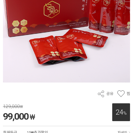
공유
찜
129,000
₩
24
%
99,000
₩
회원등급
15₩추가할인
자세히