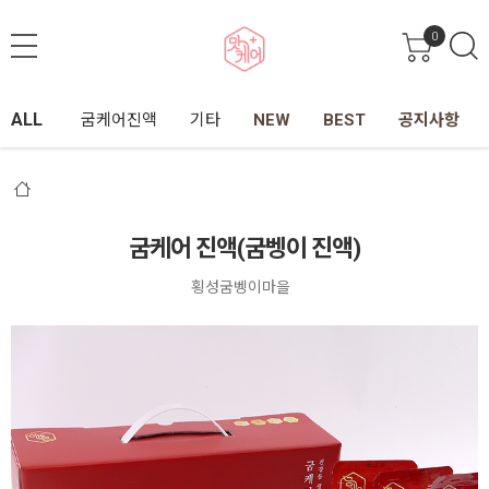
0
ALL
굼케어진액
기타
NEW
BEST
공지사항
굼케어 진액(굼벵이 진액)
횡성굼벵이마을