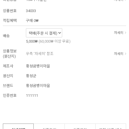
상품번호
34033
적립혜택
구매
0₩
자세히
배송
5,000₩
(60,000₩ 이상 무료)
상품정보
우측 '자세히' 참조
자세히
(원산지)
제조사
횡성굼벵이마을
원산지
횡성군
브랜드
횡성굼벵이마을
인증번호
111111