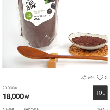
공유
찜
20,000
₩
10
%
18,000
₩
회원등급
15₩추가할인
자세히