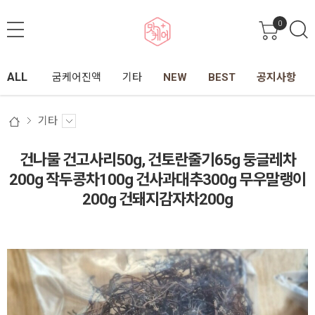
0
ALL
굼케어진액
기타
NEW
BEST
공지사항
기타
건나물 건고사리50g, 건토란줄기65g 둥글레차
200g 작두콩차100g 건사과대추300g 무우말랭이
200g 건돼지감자차200g