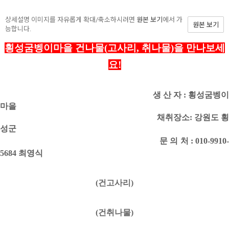
상세설명 이미지를 자유롭게 확대/축소하시려면
원본 보기
에서 가
원본 보기
능합니다.
횡성굼벵이마을 건나물(고사리, 취나물)을 만나보세
요!
생 산 자 : 횡성굼벵
마을
채취장소: 강원도 
성군
문 의 처 :
010-9910
5684
최영식
(건고사리)
(건취나물)