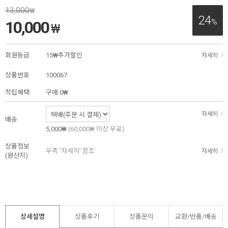
13,000
₩
24
%
10,000
₩
회원등급
15₩추가할인
자세히
상품번호
100067
적립혜택
구매
0₩
자세히
배송
5,000₩
(60,000₩ 이상 무료)
상품정보
우측 '자세히' 참조
자세히
(원산지)
상세설명
상품후기
상품문의
교환/반품/
배송