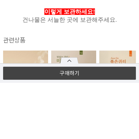
이렇게 보관하세요!
건나물은 서늘한 곳에 보관해주세요.
관련상품
구매하기
횡성굼벵이마을 건둥굴
횡성굼벵이 귀리미숫가
횡성굼벵이 볶은귀
레200g,건돼지감자
루 300g
400g
250g,볶은보리차500g,
11,000
27
12,000
2
₩
15,000
₩
%
₩
15,000
₩
볶은흑찰옥수수차
500g, 건여주300g,결명
자차500g