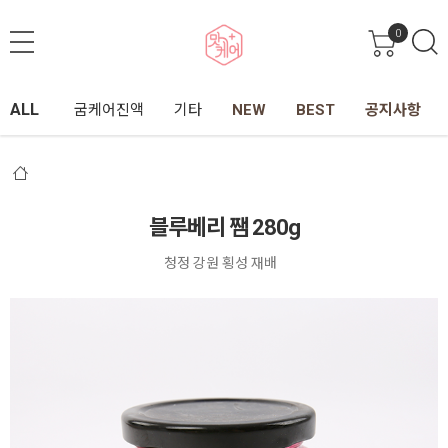
0
ALL
굼케어진액
기타
NEW
BEST
공지사항
블루베리 쨈 280g
청정 강원 횡성 재배