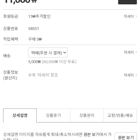
₩
회원등급
15₩추가할인
자세히
상품번호
38301
적립혜택
구매
0₩
자세히
배송
5,000₩
(60,000₩ 이상 무료)
상품정보
우측 '자세히' 참조
자세히
(원산지)
상세설명
상품후기
상품문의
교환/반품/
배송
상세설명 이미지를 자유롭게 확대/축소하시려면
원본 보기
에서 가
원본 보기