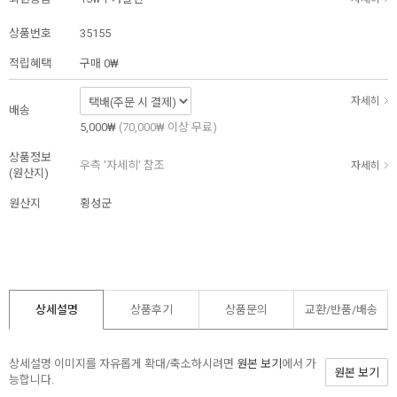
상품번호
35155
적립혜택
구매
0₩
자세히
배송
5,000₩
(70,000₩ 이상 무료)
상품정보
우측 '자세히' 참조
자세히
(원산지)
원산지
횡성군
상세설명
상품후기
상품문의
교환/반품/
배송
상세설명 이미지를 자유롭게 확대/축소하시려면
원본 보기
에서 가
원본 보기
능합니다.