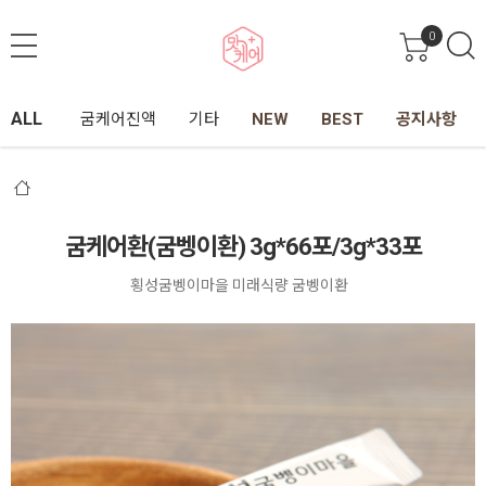
0
ALL
굼케어진액
기타
NEW
BEST
공지사항
굼케어환(굼벵이환) 3g*66포/3g*33포
횡성굼벵이마을 미래식량 굼벵이환