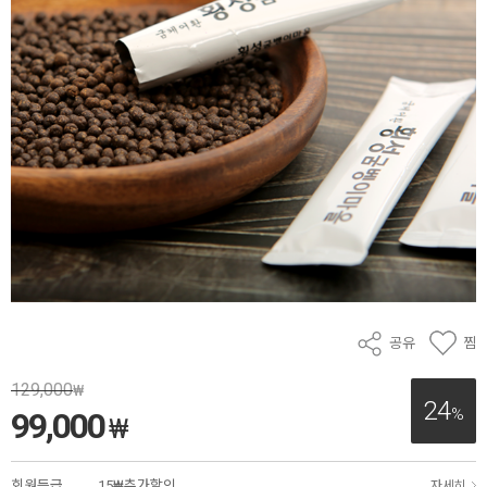
공유
찜
129,000
₩
24
%
99,000
₩
회원등급
15₩추가할인
자세히